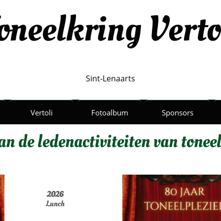
oneelkring Verto
Sint-Lenaarts
Vertoli
Fotoalbum
Sponsors
n de ledenactiviteiten van toneel
2026
Lunch