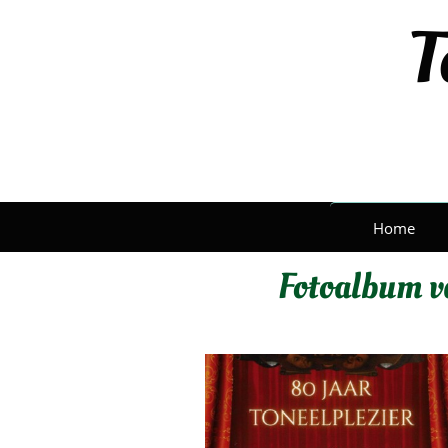
T
Home
Fotoalbum va